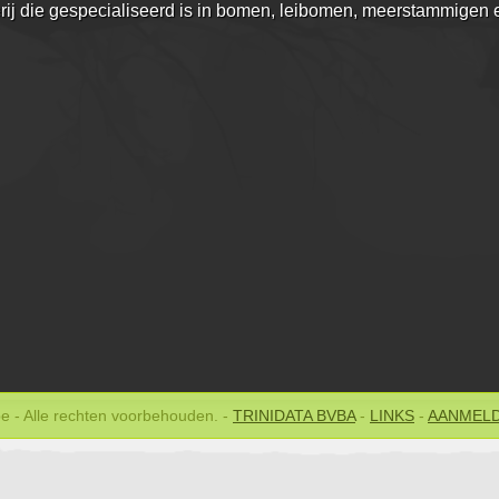
ij die gespecialiseerd is in bomen, leibomen, meerstammigen e
e - Alle rechten voorbehouden.
-
TRINIDATA BVBA
-
LINKS
-
AANMEL