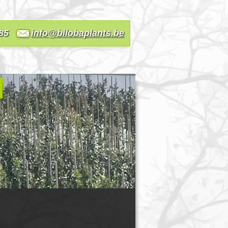
85
info@bilobaplants.be