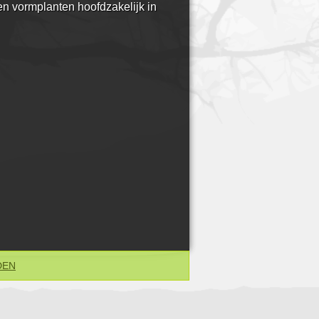
n vormplanten hoofdzakelijk in
DEN